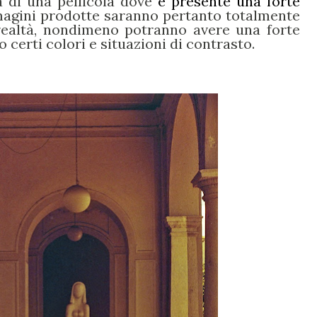
ta di una pellicola dove
è presente una forte
magini prodotte saranno pertanto totalmente
 realtà, nondimeno potranno avere una forte
o certi colori e situazioni di contrasto.