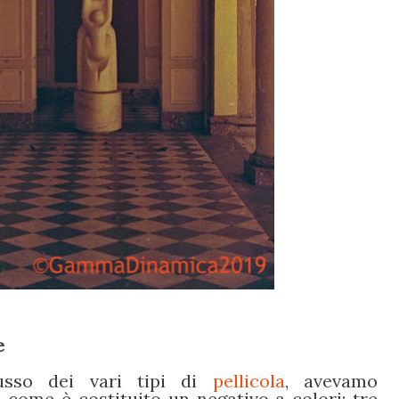
e
usso dei vari tipi di
pellicola
, avevamo
come è costituito un negativo a colori: tre