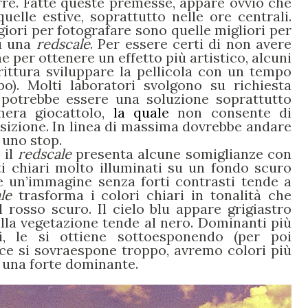
re. Fatte queste premesse, appare ovvio che
uelle estive, soprattutto nelle ore centrali.
iori per fotografare sono quelle migliori per
su una
redscale
. Per essere certi di non avere
e per ottenere un effetto più artistico, alcuni
rittura sviluppare la pellicola con un tempo
po). Molti laboratori svolgono su richiesta
potrebbe essere una soluzione soprattutto
era giocattolo,
la quale
non consente di
osizione. In linea di massima dovrebbe andare
 uno stop.
 il
redscale
presenta alcune somiglianze con
ti chiari molto illuminati su un fondo scuro
e un’immagine senza forti contrasti tende a
le
trasforma i colori chiari in tonalità che
l rosso scuro. Il cielo blu appare grigiastro
lla vegetazione tende al nero. Dominanti più
si, le si ottiene sottoesponendo (per poi
ece si sovraespone troppo, avremo colori più
on una forte dominante.