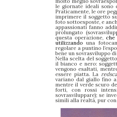
molto meglio sovraespor
le giornate ideali sono q
Praticamente, le ore pegg
imprimere il soggetto 
foto sottoesposte, e anch
appassionati fanno addi
prolungato (sovrasvilup
questa operazione,
che
utilizzando
una fotocam
regolare a puntino l’esp
bene un sovrasviluppo di
Nella scelta del soggetto
il bianco e nero: sogget
vengono esaltati, mentr
essere piatta. La
redsca
variano dal giallo fino a
mentre il verde scuro de
forti, con rossi inten
sovrasviluppare); se inv
simili alla realtà, pur c