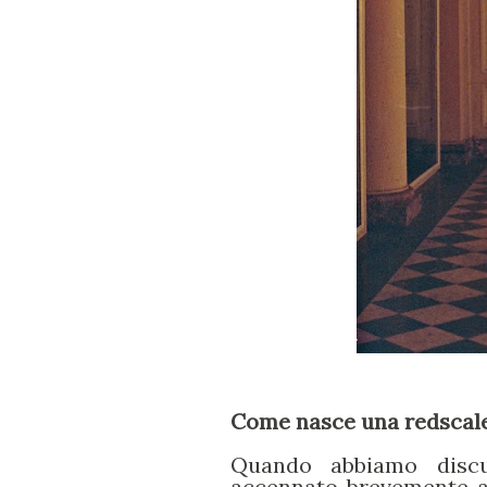
Come nasce una redscal
Quando abbiamo disc
accennato brevemente a 