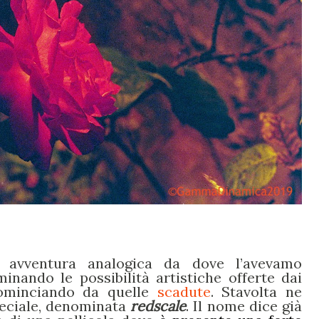
 avventura analogica da dove l’avevamo
inando le possibilità artistiche offerte dai
 cominciando da quelle
scadute
. Stavolta ne
eciale, denominata
redscale
.
Il nome dice già