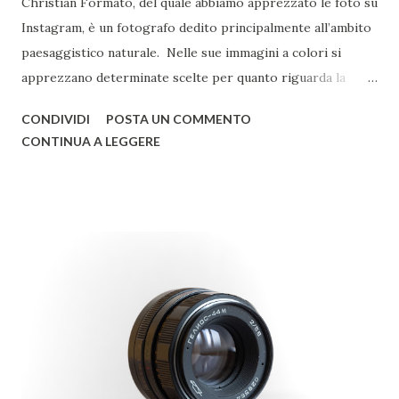
Christian Formato, del quale abbiamo apprezzato le foto su
Instagram, è un fotografo dedito principalmente all’ambito
paesaggistico naturale. Nelle sue immagini a colori si
apprezzano determinate scelte per quanto riguarda la
post-produzione, improntate a una preferenza verso i toni
CONDIVIDI
POSTA UN COMMENTO
freddi. Non mancano scatti in cui il paesaggio si combina
CONTINUA A LEGGERE
all’astrofotografia, con qualche concessione al bianco e
nero e alla fotografia d’architettura. © Christian Formato
Raccontaci di te e di come ti sei avvicinato alla fotografia.
Sono stato sempre un grande appassionato di fotografia
sin da piccolo e, appena ho potuto, ho comprato la prima
macchina fotografica. Da lì non ho più smesso di scattare
foto dedicandomi, soprattutto, alle foto paesaggistiche.
Quali sono i tuoi fotografi di riferimento? Ce ne sono
molti! Per quanto riguarda la fotografia paesaggistica
vorrei citare Art Wolfe, Sebastião Salgado e Ansel Adams. ©