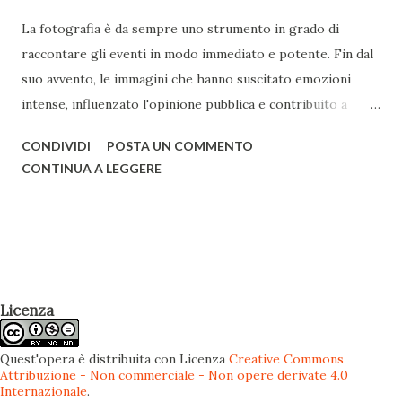
La fotografia è da sempre uno strumento in grado di
raccontare gli eventi in modo immediato e potente. Fin dal
suo avvento, le immagini che hanno suscitato emozioni
intense, influenzato l'opinione pubblica e contribuito a
cambiare la percezione degli eventi storici si sono
CONDIVIDI
POSTA UN COMMENTO
susseguite senza sosta. Le reazioni emotive del pubblico
CONTINUA A LEGGERE
costituiscono, per così dire, gli effetti collaterali di una
fotografia, che possono prescindere dalla volontà di chi
l'ha scattata. Tuttavia, quando l'obiettivo principale
dell'autore diventa quello di colpire lo spettatore a ogni
costo, si parla di sensazionalismo : una tendenza a
enfatizzare gli aspetti più drammatici, scioccanti o
Licenza
spettacolari, sfruttando le reazioni del pubblico per
ottenere visibilità, fama o altri obiettivi personali. © AP
Quest'opera è distribuita con Licenza
Creative Commons
Attribuzione - Non commerciale - Non opere derivate 4.0
photo - Nick Ut Vi sono numerosi esempi di immagini
Internazionale
.