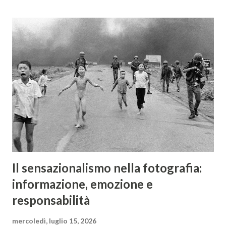
sottovarianti di quest'ottica da rendere difficile elencarle
tutte. I primi Helios 44, di color argento, avevano un
innesto a vite con filettatura M39, identica a quella Leica, ma
tiraggio più lungo, pari a quello dell'innesto M42. Questi
obiettivi sono piuttosto ricercati dai collezionisti e dagli
amanti del bokeh, anche per via del diaframma con 13
lamelle (nelle versioni successive verranno diminuite). Le
differenze tra i vari Helios 44 successivi, identificati da
lettere e numeri...
Il sensazionalismo nella fotografia:
informazione, emozione e
responsabilità
mercoledì, luglio 15, 2026