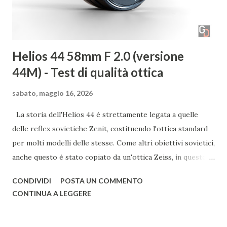
Christian Formato Guardando nella tua galleria ci ha
colpito la preferenza per...
Helios 44 58mm F 2.0 (versione
44M) - Test di qualità ottica
sabato, maggio 16, 2026
La storia dell'Helios 44 è strettamente legata a quelle
delle reflex sovietiche Zenit, costituendo l'ottica standard
per molti modelli delle stesse. Come altri obiettivi sovietici,
anche questo è stato copiato da un'ottica Zeiss, in questo
caso dal Biotar. Nato alla fine degli anni '50 nelle officine
CONDIVIDI
POSTA UN COMMENTO
KMZ, l'Helios 44 continuò a essere prodotto, anche in altri
CONTINUA A LEGGERE
stabilimenti, fino alla fine degli anni '90; con un periodo di
produzione così lungo, vi sono così tante varianti e