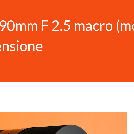
90mm F 2.5 macro (m
ensione