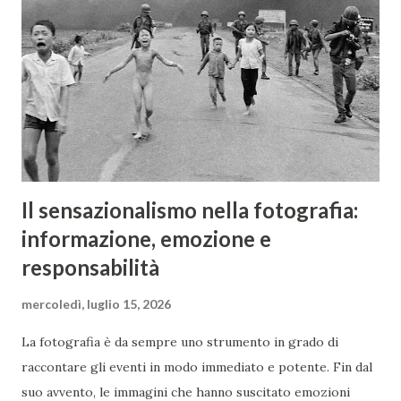
obiettivi sono piuttosto ricercati dai collezionisti e dagli
amanti del bokeh, anche per via del diaframma con 13
lamelle (nelle versioni successive verranno diminuite). Le
differenze tra i vari Helios 44 successivi, identificati da
lettere e numeri...
Il sensazionalismo nella fotografia:
informazione, emozione e
responsabilità
mercoledì, luglio 15, 2026
La fotografia è da sempre uno strumento in grado di
raccontare gli eventi in modo immediato e potente. Fin dal
suo avvento, le immagini che hanno suscitato emozioni