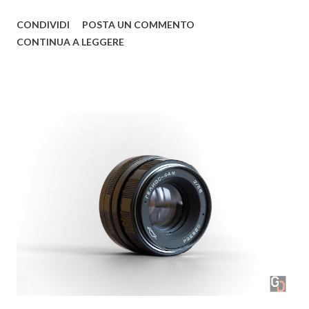
post-produzione, improntate a una preferenza verso i toni
CONDIVIDI
POSTA UN COMMENTO
freddi. Non mancano scatti in cui il paesaggio si combina
CONTINUA A LEGGERE
all’astrofotografia, con qualche concessione al bianco e
nero e alla fotografia d’architettura. © Christian Formato
Raccontaci di te e di come ti sei avvicinato alla fotografia.
Sono stato sempre un grande appassionato di fotografia
sin da piccolo e, appena ho potuto, ho comprato la prima
macchina fotografica. Da lì non ho più smesso di scattare
foto dedicandomi, soprattutto, alle foto paesaggistiche.
Quali sono i tuoi fotografi di riferimento? Ce ne sono
molti! Per quanto riguarda la fotografia paesaggistica
vorrei citare Art Wolfe, Sebastião Salgado e Ansel Adams. ©
Christian Formato Guardando nella tua galleria ci ha
colpito la preferenza per...