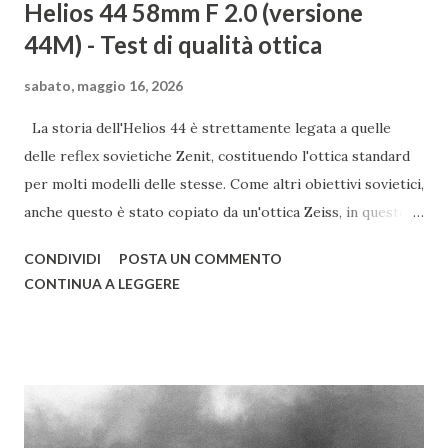
Helios 44 58mm F 2.0 (versione
44M) - Test di qualità ottica
sabato, maggio 16, 2026
La storia dell'Helios 44 è strettamente legata a quelle
delle reflex sovietiche Zenit, costituendo l'ottica standard
per molti modelli delle stesse. Come altri obiettivi sovietici,
anche questo è stato copiato da un'ottica Zeiss, in questo
caso dal Biotar. Nato alla fine degli anni '50 nelle officine
CONDIVIDI
POSTA UN COMMENTO
KMZ, l'Helios 44 continuò a essere prodotto, anche in altri
CONTINUA A LEGGERE
stabilimenti, fino alla fine degli anni '90; con un periodo di
produzione così lungo, vi sono così tante varianti e
sottovarianti di quest'ottica da rendere difficile elencarle
tutte. I primi Helios 44, di color argento, avevano un
innesto a vite con filettatura M39, identica a quella Leica, ma
tiraggio più lungo, pari a quello dell'innesto M42. Questi