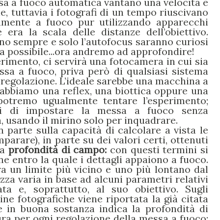
sa a fuoco automatica vantano una velocità e
e, tuttavia i fotografi di un tempo riuscivano
tamente a fuoco pur utilizzando apparecchi
 era la scala delle distanze dell’obiettivo.
ano sempre e solo l’autofocus saranno curiosi
a possibile...ora andremo ad approfondire!
rimento, ci servirà una fotocamera in cui sia
ssa a fuoco, priva però di qualsiasi sistema
a regolazione. L’ideale sarebbe una macchina a
 abbiamo una reflex, una biottica oppure una
otremo ugualmente tentare l’esperimento;
ci di impostare la messa a fuoco senza
a, usando il mirino solo per inquadrare.
 parte sulla capacità di calcolare a vista le
arare), in parte su dei valori certi, ottenuti
la
profondità di campo:
con questi
termini si
e entro la quale i dettagli appaiono a fuoco.
a un limite più vicino e uno più lontano dal
zza varia in base ad alcuni parametri relativi
ata e, soprattutto, al suo obiettivo. Sugli
ne fotografiche viene riportata la già citata
he in buona sostanza indica la profondità di
ra per ogni regolazione della messa a fuoco;