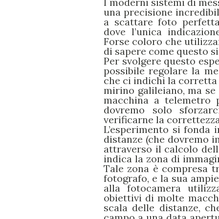
I moderni sistemi di mes
una precisione incredibil
a scattare foto perfet
dove l’unica indicazione
Forse coloro che utilizz
di sapere come questo si
Per svolgere questo espe
possibile regolare la me
che ci indichi la corrett
mirino galileiano, ma se
macchina a telemetro p
dovremo solo sforzar
verificarne la correttezz
L’esperimento si fonda in
distanze (che dovremo imp
attraverso il calcolo del
indica la zona di immagin
Tale zona è compresa tr
fotografo, e la sua ampie
alla fotocamera utilizz
obiettivi di molte macchi
scala delle distanze, c
campo a una data apertu