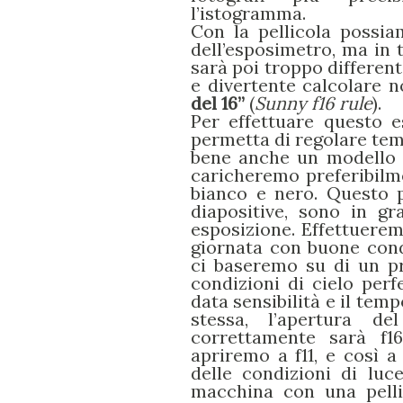
l’istogramma.
Con la pellicola possia
dell’esposimetro, ma in
sarà poi troppo different
e divertente calcolare no
del 16”
(
Sunny f16 rule
).
Per effettuare questo 
permetta di regolare tem
bene anche un modello do
caricheremo preferibilme
bianco e nero. Questo pe
diapositive, sono in gr
esposizione. Effettuerem
giornata con buone cond
ci baseremo su di un pr
condizioni di cielo per
data sensibilità e il tem
stessa, l’apertura d
correttamente sarà f1
apriremo a f11, e così 
delle condizioni di lu
macchina con una pell