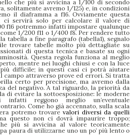
ello che più si avvicina a 1/100 di secondo
a, solitamente avremo 1/125) e, in condizioni
remo il diaframma a f16. Ovviamente questa
ci servirà solo per calcolare il valore di
100 f16 potremmo infatti impostare qualunque
 come 1/200 f11 o 1/400 f8. Per rendere tutto
la tabella a fine paragrafo (tabella1), segnalo
e trovare tabelle molto più dettagliate su
assionati di questa tecnica e basate su ogni
luminosità. Questa regola funziona al meglio
perto, mentre nei luoghi chiusi e con la luce
 più difficile; in questi casi ci potrà aiutare
ul campo attraverso prove ed errori. Si tratta
rilla certo per precisione, ma avremo dalla
a del negativo. A tal riguardo, la priorità da
a di evitare la sottoesposizione: le moderne
vi infatti reggono meglio un’eventuale
contrario. Come ho già accennato, sulla scala
mera potremo trovare
valori diversi da quelli
ma questo non ci dovrà impaurire troppo;
he più si avvicina al valore teoricamente
pa paura di utilizzarne uno un po’ più lento o