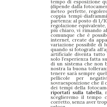
tempo di esposizione qu
(dipende dalla fotocamer
meteo perfette, regole
coppia tempi-diaframmi 
partenza: al posto di 1/
regolazione equivalente,
più chiaro, vi rimando al
comunque che è possibil
internet, create da app
variazione possibile di 
quando si fotografa all’a
artificiale diventa tutto
solo l’esperienza fatta s
di un sistema che non b
nostra la buona tolleranz
tenere sarà sempre quell
pellicole per negati
sovraesposizione che il 
dei tempi della fotoca
riportati sulla tabella
, 
sceglieremo il tempo c
corretto, senza aver trop
veloce.