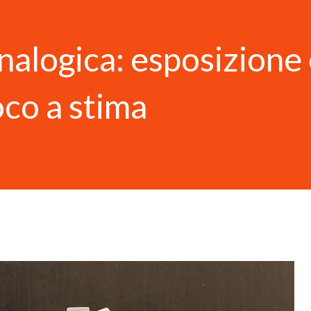
nalogica: esposizione
co a stima