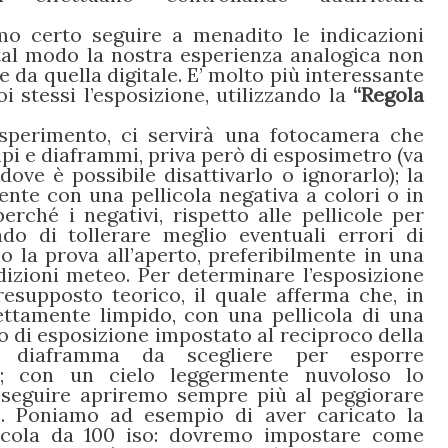
mo certo seguire a menadito le indicazioni
 tal modo la nostra esperienza analogica non
e da quella digitale. E’ molto più interessante
i stessi l’esposizione, utilizzando la
“Regola
esperimento, ci servirà una fotocamera che
pi e diaframmi, priva però di esposimetro (va
ve è possibile disattivarlo o ignorarlo); la
nte con una pellicola negativa a colori o in
rché i negativi, rispetto alle pellicole per
ado di tollerare meglio eventuali errori di
o la prova all’aperto, preferibilmente in una
izioni meteo. Per determinare l’esposizione
esupposto teorico, il quale afferma che, in
fettamente limpido, con una pellicola di una
po di esposizione impostato al reciproco della
el diaframma da scegliere per esporre
6; con un cielo leggermente nuvoloso lo
a seguire apriremo sempre più al peggiorare
ce. Poniamo ad esempio di aver caricato la
icola da 100 iso: dovremo impostare come