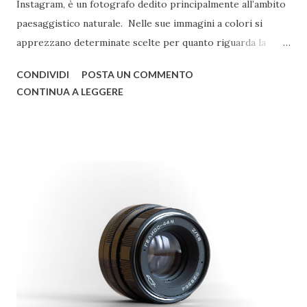
Instagram, è un fotografo dedito principalmente all’ambito
paesaggistico naturale. Nelle sue immagini a colori si
apprezzano determinate scelte per quanto riguarda la
post-produzione, improntate a una preferenza verso i toni
CONDIVIDI
POSTA UN COMMENTO
freddi. Non mancano scatti in cui il paesaggio si combina
CONTINUA A LEGGERE
all’astrofotografia, con qualche concessione al bianco e
nero e alla fotografia d’architettura. © Christian Formato
Raccontaci di te e di come ti sei avvicinato alla fotografia.
Sono stato sempre un grande appassionato di fotografia
sin da piccolo e, appena ho potuto, ho comprato la prima
macchina fotografica. Da lì non ho più smesso di scattare
foto dedicandomi, soprattutto, alle foto paesaggistiche.
Quali sono i tuoi fotografi di riferimento? Ce ne sono
molti! Per quanto riguarda la fotografia paesaggistica
vorrei citare Art Wolfe, Sebastião Salgado e Ansel Adams. ©
Christian Formato Guardando nella tua galleria ci ha