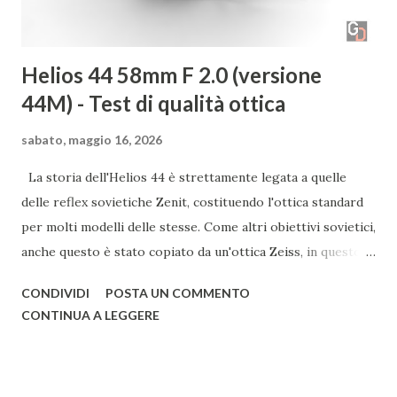
colpito la preferenza per...
Helios 44 58mm F 2.0 (versione
44M) - Test di qualità ottica
sabato, maggio 16, 2026
La storia dell'Helios 44 è strettamente legata a quelle
delle reflex sovietiche Zenit, costituendo l'ottica standard
per molti modelli delle stesse. Come altri obiettivi sovietici,
anche questo è stato copiato da un'ottica Zeiss, in questo
caso dal Biotar. Nato alla fine degli anni '50 nelle officine
CONDIVIDI
POSTA UN COMMENTO
KMZ, l'Helios 44 continuò a essere prodotto, anche in altri
CONTINUA A LEGGERE
stabilimenti, fino alla fine degli anni '90; con un periodo di
produzione così lungo, vi sono così tante varianti e
sottovarianti di quest'ottica da rendere difficile elencarle