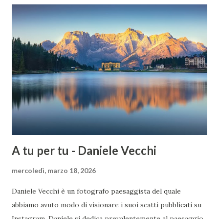
tutte. I primi Helios 44, di color argento, avevano un
innesto a vite con filettatura M39, identica a quella Leica, ma
tiraggio più lungo, pari a quello dell'innesto M42. Questi
obiettivi sono piuttosto ricercati dai collezionisti e dagli
amanti del bokeh, anche per via del diaframma con 13
lamelle (nelle versioni successive verranno diminuite). Le
differenze tra i vari Helios 44 successivi, identificati da
lettere e numeri...
A tu per tu - Daniele Vecchi
mercoledì, marzo 18, 2026
Daniele Vecchi è un fotografo paesaggista del quale
abbiamo avuto modo di visionare i suoi scatti pubblicati su
Instagram. Daniele si dedica prevalentemente al paesaggio