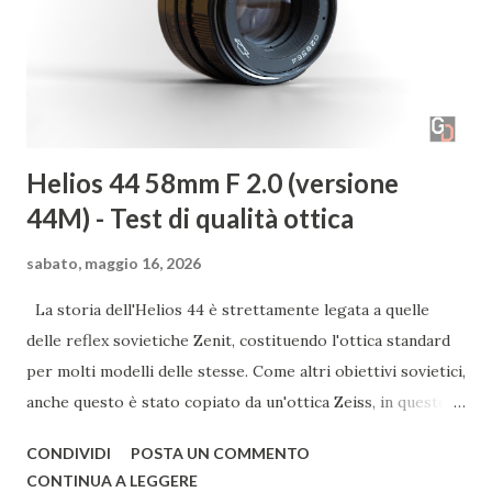
molti! Per quanto riguarda la fotografia paesaggistica
vorrei citare Art Wolfe, Sebastião Salgado e Ansel Adams. ©
Christian Formato Guardando nella tua galleria ci ha
colpito la preferenza per...
Helios 44 58mm F 2.0 (versione
44M) - Test di qualità ottica
sabato, maggio 16, 2026
La storia dell'Helios 44 è strettamente legata a quelle
delle reflex sovietiche Zenit, costituendo l'ottica standard
per molti modelli delle stesse. Come altri obiettivi sovietici,
anche questo è stato copiato da un'ottica Zeiss, in questo
caso dal Biotar. Nato alla fine degli anni '50 nelle officine
CONDIVIDI
POSTA UN COMMENTO
KMZ, l'Helios 44 continuò a essere prodotto, anche in altri
CONTINUA A LEGGERE