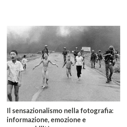
stabilimenti, fino alla fine degli anni '90; con un periodo di
produzione così lungo, vi sono così tante varianti e
sottovarianti di quest'ottica da rendere difficile elencarle
tutte. I primi Helios 44, di color argento, avevano un
innesto a vite con filettatura M39, identica a quella Leica, ma
tiraggio più lungo, pari a quello dell'innesto M42. Questi
obiettivi sono piuttosto ricercati dai collezionisti e dagli
amanti del bokeh, anche per via del diaframma con 13
lamelle (nelle versioni successive verranno diminuite). Le
differenze tra i vari Helios 44 successivi, identificati da
lettere e numeri...
Il sensazionalismo nella fotografia:
informazione, emozione e