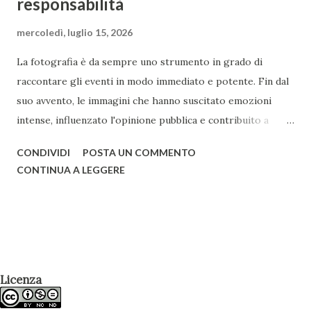
responsabilità
mercoledì, luglio 15, 2026
La fotografia è da sempre uno strumento in grado di
raccontare gli eventi in modo immediato e potente. Fin dal
suo avvento, le immagini che hanno suscitato emozioni
intense, influenzato l'opinione pubblica e contribuito a
cambiare la percezione degli eventi storici si sono
CONDIVIDI
POSTA UN COMMENTO
susseguite senza sosta. Le reazioni emotive del pubblico
CONTINUA A LEGGERE
costituiscono, per così dire, gli effetti collaterali di una
fotografia, che possono prescindere dalla volontà di chi
l'ha scattata. Tuttavia, quando l'obiettivo principale
dell'autore diventa quello di colpire lo spettatore a ogni
costo, si parla di sensazionalismo : una tendenza a
enfatizzare gli aspetti più drammatici, scioccanti o
Licenza
spettacolari, sfruttando le reazioni del pubblico per