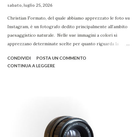
sabato, luglio 25, 2026
Christian Formato, del quale abbiamo apprezzato le foto su
Instagram, è un fotografo dedito principalmente all’ambito
paesaggistico naturale. Nelle sue immagini a colori si
apprezzano determinate scelte per quanto riguarda la
post-produzione, improntate a una preferenza verso i toni
CONDIVIDI
POSTA UN COMMENTO
freddi. Non mancano scatti in cui il paesaggio si combina
CONTINUA A LEGGERE
all’astrofotografia, con qualche concessione al bianco e
nero e alla fotografia d’architettura. © Christian Formato
Raccontaci di te e di come ti sei avvicinato alla fotografia.
Sono stato sempre un grande appassionato di fotografia
sin da piccolo e, appena ho potuto, ho comprato la prima
macchina fotografica. Da lì non ho più smesso di scattare
foto dedicandomi, soprattutto, alle foto paesaggistiche.
Quali sono i tuoi fotografi di riferimento? Ce ne sono