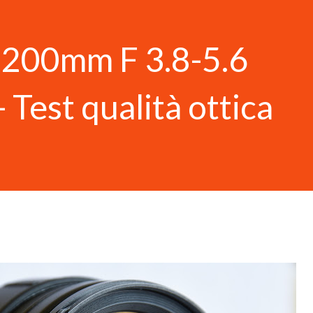
-200mm F 3.8-5.6
 Test qualità ottica