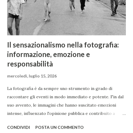
differenze tra i vari Helios 44 successivi, identificati da
lettere e numeri...
Il sensazionalismo nella fotografia:
informazione, emozione e
responsabilità
mercoledì, luglio 15, 2026
La fotografia è da sempre uno strumento in grado di
raccontare gli eventi in modo immediato e potente. Fin dal
suo avvento, le immagini che hanno suscitato emozioni
intense, influenzato l'opinione pubblica e contribuito a
cambiare la percezione degli eventi storici si sono
CONDIVIDI
POSTA UN COMMENTO
susseguite senza sosta. Le reazioni emotive del pubblico