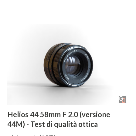
nero e alla fotografia d’architettura. © Christian Formato
Raccontaci di te e di come ti sei avvicinato alla fotografia.
Sono stato sempre un grande appassionato di fotografia
sin da piccolo e, appena ho potuto, ho comprato la prima
macchina fotografica. Da lì non ho più smesso di scattare
foto dedicandomi, soprattutto, alle foto paesaggistiche.
Quali sono i tuoi fotografi di riferimento? Ce ne sono
molti! Per quanto riguarda la fotografia paesaggistica
vorrei citare Art Wolfe, Sebastião Salgado e Ansel Adams. ©
Christian Formato Guardando nella tua galleria ci ha
colpito la preferenza per...
Helios 44 58mm F 2.0 (versione
44M) - Test di qualità ottica