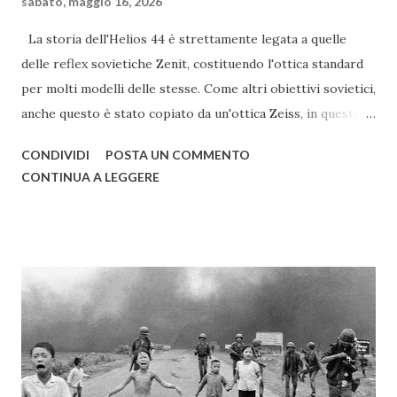
sabato, maggio 16, 2026
La storia dell'Helios 44 è strettamente legata a quelle
delle reflex sovietiche Zenit, costituendo l'ottica standard
per molti modelli delle stesse. Come altri obiettivi sovietici,
anche questo è stato copiato da un'ottica Zeiss, in questo
caso dal Biotar. Nato alla fine degli anni '50 nelle officine
CONDIVIDI
POSTA UN COMMENTO
KMZ, l'Helios 44 continuò a essere prodotto, anche in altri
CONTINUA A LEGGERE
stabilimenti, fino alla fine degli anni '90; con un periodo di
produzione così lungo, vi sono così tante varianti e
sottovarianti di quest'ottica da rendere difficile elencarle
tutte. I primi Helios 44, di color argento, avevano un
innesto a vite con filettatura M39, identica a quella Leica, ma
tiraggio più lungo, pari a quello dell'innesto M42. Questi
obiettivi sono piuttosto ricercati dai collezionisti e dagli
amanti del bokeh, anche per via del diaframma con 13
lamelle (nelle versioni successive verranno diminuite). Le