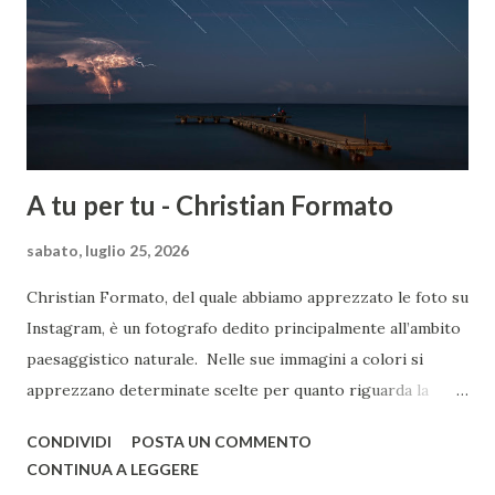
A tu per tu - Christian Formato
sabato, luglio 25, 2026
Christian Formato, del quale abbiamo apprezzato le foto su
Instagram, è un fotografo dedito principalmente all’ambito
paesaggistico naturale. Nelle sue immagini a colori si
apprezzano determinate scelte per quanto riguarda la
post-produzione, improntate a una preferenza verso i toni
CONDIVIDI
POSTA UN COMMENTO
freddi. Non mancano scatti in cui il paesaggio si combina
CONTINUA A LEGGERE
all’astrofotografia, con qualche concessione al bianco e