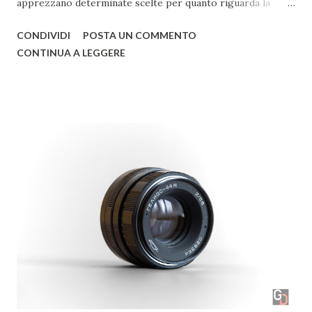
apprezzano determinate scelte per quanto riguarda la
post-produzione, improntate a una preferenza verso i toni
CONDIVIDI
POSTA UN COMMENTO
freddi. Non mancano scatti in cui il paesaggio si combina
CONTINUA A LEGGERE
all’astrofotografia, con qualche concessione al bianco e
nero e alla fotografia d’architettura. © Christian Formato
Raccontaci di te e di come ti sei avvicinato alla fotografia.
Sono stato sempre un grande appassionato di fotografia
sin da piccolo e, appena ho potuto, ho comprato la prima
macchina fotografica. Da lì non ho più smesso di scattare
foto dedicandomi, soprattutto, alle foto paesaggistiche.
Quali sono i tuoi fotografi di riferimento? Ce ne sono
molti! Per quanto riguarda la fotografia paesaggistica
vorrei citare Art Wolfe, Sebastião Salgado e Ansel Adams. ©
Christian Formato Guardando nella tua galleria ci ha
colpito la preferenza per...