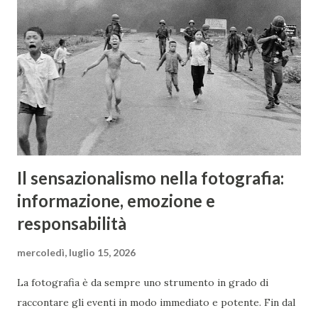
tiraggio più lungo, pari a quello dell'innesto M42. Questi
obiettivi sono piuttosto ricercati dai collezionisti e dagli
amanti del bokeh, anche per via del diaframma con 13
lamelle (nelle versioni successive verranno diminuite). Le
differenze tra i vari Helios 44 successivi, identificati da
lettere e numeri...
Il sensazionalismo nella fotografia:
informazione, emozione e
responsabilità
mercoledì, luglio 15, 2026
La fotografia è da sempre uno strumento in grado di
raccontare gli eventi in modo immediato e potente. Fin dal