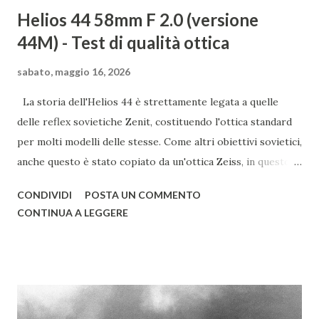
Helios 44 58mm F 2.0 (versione
44M) - Test di qualità ottica
sabato, maggio 16, 2026
La storia dell'Helios 44 è strettamente legata a quelle
delle reflex sovietiche Zenit, costituendo l'ottica standard
per molti modelli delle stesse. Come altri obiettivi sovietici,
anche questo è stato copiato da un'ottica Zeiss, in questo
caso dal Biotar. Nato alla fine degli anni '50 nelle officine
CONDIVIDI
POSTA UN COMMENTO
KMZ, l'Helios 44 continuò a essere prodotto, anche in altri
CONTINUA A LEGGERE
stabilimenti, fino alla fine degli anni '90; con un periodo di
produzione così lungo, vi sono così tante varianti e
sottovarianti di quest'ottica da rendere difficile elencarle
tutte. I primi Helios 44, di color argento, avevano un
innesto a vite con filettatura M39, identica a quella Leica, ma