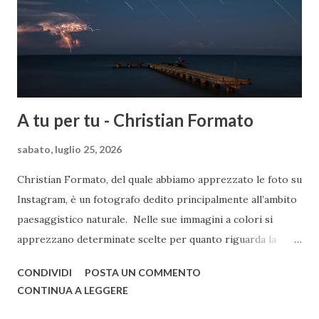
A tu per tu - Christian Formato
sabato, luglio 25, 2026
Christian Formato, del quale abbiamo apprezzato le foto su
Instagram, è un fotografo dedito principalmente all’ambito
paesaggistico naturale. Nelle sue immagini a colori si
apprezzano determinate scelte per quanto riguarda la
post-produzione, improntate a una preferenza verso i toni
CONDIVIDI
POSTA UN COMMENTO
freddi. Non mancano scatti in cui il paesaggio si combina
CONTINUA A LEGGERE
all’astrofotografia, con qualche concessione al bianco e