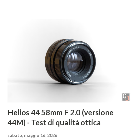
nero e alla fotografia d’architettura. © Christian Formato
Raccontaci di te e di come ti sei avvicinato alla fotografia.
Sono stato sempre un grande appassionato di fotografia
sin da piccolo e, appena ho potuto, ho comprato la prima
macchina fotografica. Da lì non ho più smesso di scattare
foto dedicandomi, soprattutto, alle foto paesaggistiche.
Quali sono i tuoi fotografi di riferimento? Ce ne sono
molti! Per quanto riguarda la fotografia paesaggistica
vorrei citare Art Wolfe, Sebastião Salgado e Ansel Adams. ©
Christian Formato Guardando nella tua galleria ci ha
colpito la preferenza per...
Helios 44 58mm F 2.0 (versione
44M) - Test di qualità ottica
sabato, maggio 16, 2026