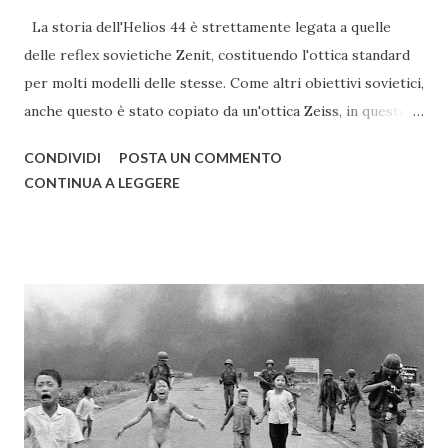
La storia dell'Helios 44 è strettamente legata a quelle
delle reflex sovietiche Zenit, costituendo l'ottica standard
per molti modelli delle stesse. Come altri obiettivi sovietici,
anche questo è stato copiato da un'ottica Zeiss, in questo
caso dal Biotar. Nato alla fine degli anni '50 nelle officine
CONDIVIDI
POSTA UN COMMENTO
KMZ, l'Helios 44 continuò a essere prodotto, anche in altri
CONTINUA A LEGGERE
stabilimenti, fino alla fine degli anni '90; con un periodo di
produzione così lungo, vi sono così tante varianti e
sottovarianti di quest'ottica da rendere difficile elencarle
tutte. I primi Helios 44, di color argento, avevano un
innesto a vite con filettatura M39, identica a quella Leica, ma
tiraggio più lungo, pari a quello dell'innesto M42. Questi
obiettivi sono piuttosto ricercati dai collezionisti e dagli
amanti del bokeh, anche per via del diaframma con 13
lamelle (nelle versioni successive verranno diminuite). Le
differenze tra i vari Helios 44 successivi, identificati da